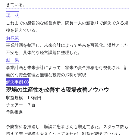
きている。
現 状
これまでの感覚的な経営判断、院長一人の頑張りで解決できる規
模を超えている。
解決策
事業計画を整理し、未来会計によって将来を可視化。漠然とした
不安を、具体的な経営課題に整理した。
結 果
事業計画と未来会計によって、将来の資金推移を可視化され、計
画的な資金管理と無理な投資の抑制が実現
解決事例 03
現場の生産性を改善する現場改善ノウハウ
収益規模 1.5億円
チェアー ７台
予防推進
予防歯科を推進し、順調に患者さんも増えてきた。スタッフ数も
増えて売上規模も大きくなってきたが、利益が増えていない。