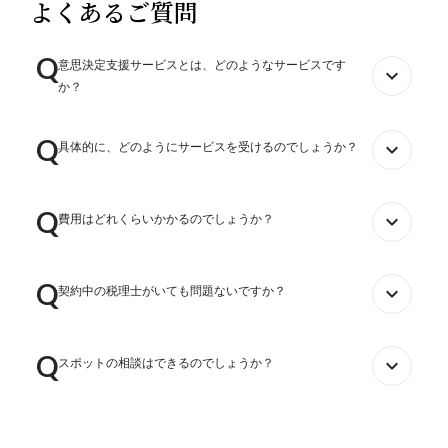
よくあるご質問
Q
意思決定支援サービスとは、どのようなサービスです
expand_more
か？
経営は意思決定の連続です。しかし、多くの歯科医師は現場の診療が
Q
expand_more
具体的に、どのようにサービスを受けるのでしょうか？
忙しく、経営の戦略立案と意思決定を行う時間が圧倒的に少ないで
す。効果的で正しい経営判断と意思決定が行るように、忙しい歯科医
師経営者をサポートします。
基本的には毎月1回の経営ミーティングを行い、大きな経営相談と戦
Q
expand_more
費用はどれくらいかかるのでしょうか？
略検討を行います。それ以外の突発的な問題やご相談には、メールや
電話で対応しますが、問題の内容によっては、臨時の経営会議を実施
します。
意思決定支援サービスは、ご相談されたい経営内容や相談頻度によっ
Q
expand_more
契約中の税理士がいても問題ないですか？
て料金が異なります。料金のお見積りは、オンラインでの無料相談後
にご提示させて頂きます。
意思決定支援サービスは、会計事務所とご契約されていても問題はあ
Q
expand_more
スポットの相談はできるのでしょうか？
りません。会計事務所には相談できない歯科医院経営の内容や現在の
会計事務所では受けられない財務分析や未来会計がサポート内容にな
ります。
意思決定支援サービスは、基本的には毎月の定期開催を前提とする年