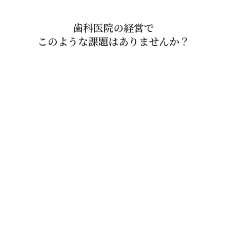
歯科医院の経営で
このような課題はありませんか？
この先を考えると、いまのままではなく、売上や利益を
伸ばしていきたい！
設備投資やスタッフを採用をしたい。どれくらいまでな
ら投資可能なのか？
もっと効率的な経営のやり方があり、もっと利益を出せ
るのではないか？
他の医院の成功事例や経営ノウハウを知りたい！
経営の中で、いろいろな問題が起きている。専門的なア
ドバイスが欲しい！