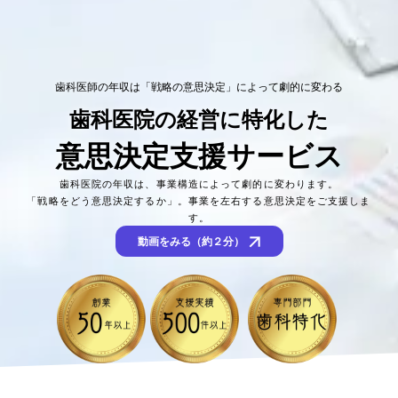
歯科医師の年収は「戦略の意思決定」によって劇的に変わる
歯科医院の経営に特化した
意思決定支援サービス
歯科医院の年収は、事業構造によって劇的に変わります。
「戦略をどう意思決定するか」。事業を左右する意思決定をご支援しま
す。
arrow_forward
動画をみる（約２分）