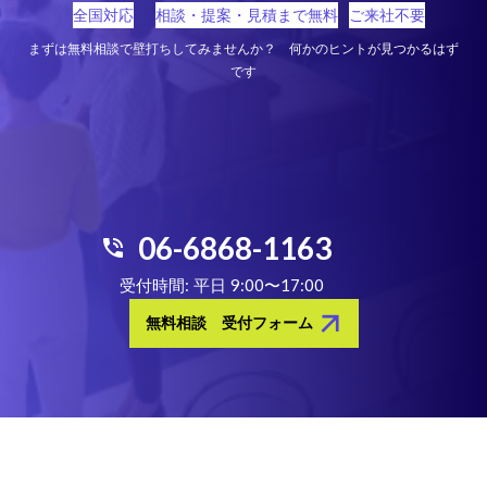
全国対応
相談・提案・見積まで無料
ご来社不要
まずは無料相談で壁打ちしてみませんか？ 何かのヒントが見つかるはず
です
06-6868-1163
phone_in_talk
受付時間: 平日 9:00〜17:00
arrow_forward
無料相談 受付フォーム