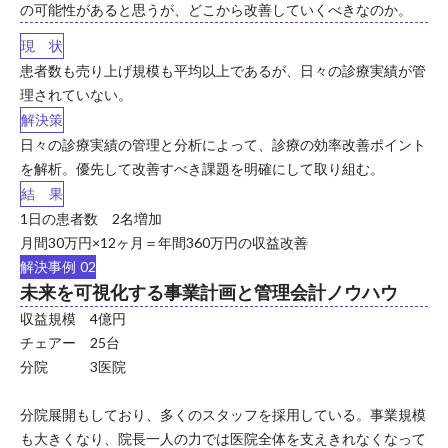
の可能性があると思うが、どこから改善していくべきなのか。
現 状
患者数も売り上げ規模も平均以上であるが、日々の診療実績が管
理されていない。
解決策
日々の診療実績の管理と分析によって、診療の効率改善ポイント
を解析。優先して改善すべき課題を明確にして取り組む。
結 果
1日の患者数 2名増加
月間30万円×12ヶ月＝年間360万円の収益改善
解決事例 02
未来を可視化する事業計画と管理会計ノウハウ
収益規模 4億円
チェアー 25台
分院 3医院
分院展開もしており、多くのスタッフを採用している。事業規模
も大きくなり、院長一人の力では医院全体を支えきれなくなって