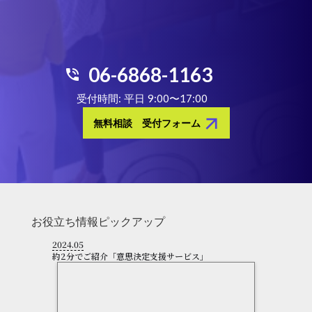
06-6868-1163
phone_in_talk
受付時間: 平日 9:00〜17:00
arrow_forward
無料相談 受付フォーム
お役立ち情報ピックアップ
2024.05
約2分でご紹介「意思決定支援サービス」